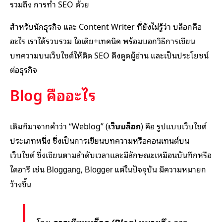
รวมถึง การทำ SEO ด้วย
สำหรับนักธุรกิจ และ Content Writer ที่ยังไม่รู้ว่า บล็อกคือ
อะไร เราได้รวบรวม ไอเดีย+เทคนิค พร้อมบอกวิธีการเขียน
บทความบนเว็บไซต์ให้ติด SEO ดึงดูดผู้อ่าน และเป็นประโยชน์
ต่อธุรกิจ
Blog คืออะไร
เดิมทีมาจากคำว่า “Weblog” (
เว็บบล็อก
) คือ รูปแบบเว็บไซต์
ประเภทหนึ่ง ซึ่งเป็นการเขียนบทความหรือคอนเทนต์บน
เว็บไซต์ ซึ่งเขียนตามลำดับเวลาและมีลักษณะเหมือนบันทึกหรือ
ไดอารี เช่น
,
แต่ในปัจจุบัน มีความหมายก
Bloggang
Blogger
ว้างขึ้น