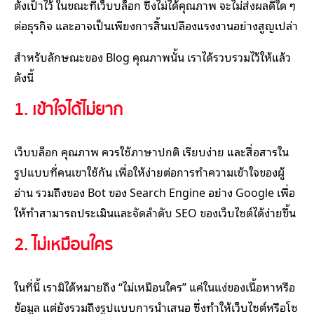
ตั้งเป้าไว้ ในขณะที่เว็บบล็อก ซึ่งไม่ได้คุณภาพ จะไม่ส่งผลดีใด ๆ
ต่อธุรกิจ และอาจเป็นเพียงการสิ้นเปลืองแรงงานอย่างสูญเปล่า
สำหรับลักษณะของ Blog คุณภาพนั้น เราได้รวบรวมไว้ให้แล้ว
ดังนี้
1. เข้าใจได้ไม่ยาก
เว็บบล็อก คุณภาพ ควรใช้ภาษาปกติ เรียบง่าย และสื่อสารใน
รูปแบบที่คนเขาใช้กัน เพื่อให้ง่ายต่อการทำความเข้าใจของผู้
อ่าน รวมถึงของ Bot ของ Search Engine อย่าง Google เพื่อ
ให้ทำสามารถประเมินและจัดลำดับ SEO ของเว็บไซต์ได้ง่ายขึ้น
2. ไม่เหมือนใคร
ในที่นี้ เรามิได้หมายถึง “ไม่เหมือนใคร” แค่ในแง่ของเนื้อหาหรือ
ข้อมูล แต่ยังรวมถึงรูปแบบการนำเสนอ ซึ่งทำให้เว็บไซต์หรือโซ