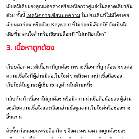
เชียลมีเดียของคุณแตกต่างหรือเหนือกว่าคู่แข่งในตลาดเดียวกัน
ด้วย ทั้งนี้
ในประเด็นที่ไม่มีใครเคย
เทคนิคการเขียนบทความ
เขียนมาก่อน หรือด้วย
ที่ไม่ค่อยมีเลือกใช้ จัดเป็นไอ
Keyword
เดียที่น่าสนใจสำหรับเขียนบล็อกที่ “ไม่เหมือนใคร”
3. เนื้อหาถูกต้อง
เว็บบล็อก ควรมีเนื้อหาที่ถูกต้อง เพราะเนื้อหาที่ถูกต้องส่งผลต่อ
ความเชื่อใจที่ผู้อ่านมีต่อเว็บไซต์ รวมถึงความน่าเชื่อถือของ
เว็บไซต์ในฐานะผู้เชี่ยวชาญด้านในด้านหนึ่ง
กลับกัน ถ้าเนื้อหาไม่ถูกต้อง หรือมีความน่าเชื่อถือน้อยลง ผู้อ่าน
จะเสียความเชื่อใจและเลือกอ่านข้อมูลจากเว็บไซต์หรือช่องทาง
อื่นแทน
ดังนั้น ก่อนเผยแพร่บล็อกใด ๆ จึงควรตรวจความถูกต้องของ