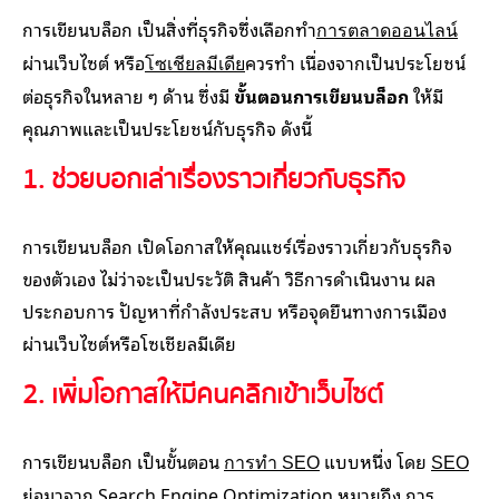
การเขียนบล็อก เป็นสิ่งที่ธุรกิจซึ่งเลือกทำ
การตลาดออนไลน์
ผ่านเว็บไซต์ หรือ
ควรทำ เนื่องจากเป็นประโยชน์
โซเชียลมีเดีย
ต่อธุรกิจในหลาย ๆ ด้าน ซึ่งมี
ขั้นตอนการเขียนบล็อก
ให้มี
คุณภาพและเป็นประโยชน์กับธุรกิจ ดังนี้
1. ช่วยบอกเล่าเรื่องราวเกี่ยวกับธุรกิจ
การเขียนบล็อก เปิดโอกาสให้คุณแชร์เรื่องราวเกี่ยวกับธุรกิจ
ของตัวเอง ไม่ว่าจะเป็นประวัติ สินค้า วิธีการดำเนินงาน ผล
ประกอบการ ปัญหาที่กำลังประสบ หรือจุดยืนทางการเมือง
ผ่านเว็บไซต์หรือโซเชียลมีเดีย
2. เพิ่มโอกาสให้มีคนคลิกเข้าเว็บไซต์
การเขียนบล็อก เป็นขั้นตอน
แบบหนึ่ง โดย
การทำ SEO
SEO
ย่อมาจาก Search Engine Optimization หมายถึง การ