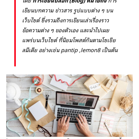
โดย
การเขียนบล็อก (Blog) หมายถึง
การ
เขียนบทความ ข่าวสาร รูปแบบต่าง ๆ บน
เว็บไซต์ ซึ่งรวมถึงการเขียนเล่าเรื่องราว
ข้อความต่าง ๆ ของตัวเอง และนำไปเผย
แพร่บนเว็บไซต์ ที่นิยมโพสต์กันตามโซเชีย
ลมีเดีย อย่างเช่น pantip ,lemon8 เป็นต้น