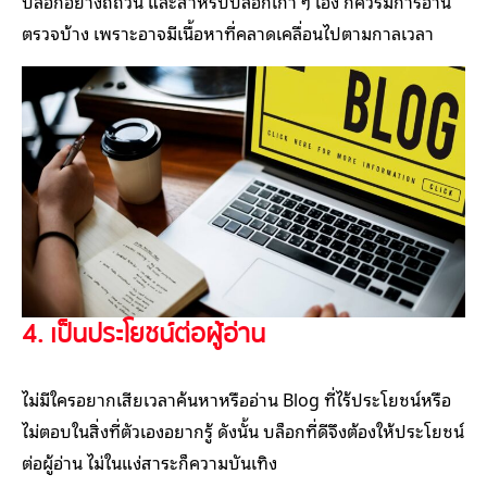
บล็อกอย่างถี่ถ้วน และสำหรับบล็อกเก่า ๆ เอง ก็ควรมีการอ่าน
ตรวจบ้าง เพราะอาจมีเนื้อหาที่คลาดเคลื่อนไปตามกาลเวลา
4. เป็นประโยชน์ต่อผู้อ่าน
ไม่มีใครอยากเสียเวลาค้นหาหรืออ่าน Blog ที่ไร้ประโยชน์หรือ
ไม่ตอบในสิ่งที่ตัวเองอยากรู้ ดังนั้น บล็อกที่ดีจึงต้องให้ประโยชน์
ต่อผู้อ่าน ไม่ในแง่สาระก็ความบันเทิง