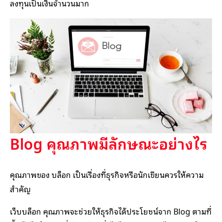
ลงทุนเป็นเงินจำนวนมาก
Blog คุณภาพมีลักษณะอย่างไร
คุณภาพของ บล็อก เป็นเรื่องที่ธุรกิจหรือนักเขียนควรให้ความ
สำคัญ
เว็บบล็อก คุณภาพจะช่วยให้ธุรกิจได้ประโยชน์จาก Blog ตามที่