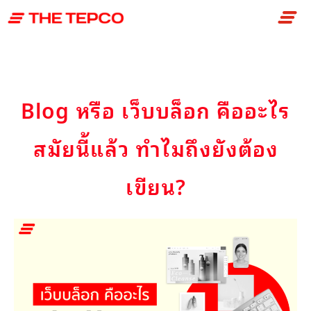
Skip
to
content
Blog หรือ เว็บบล็อก คืออะไร
สมัยนี้แล้ว ทำไมถึงยังต้อง
เขียน?