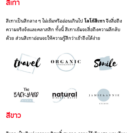
สีเทา
สีเทาเป็นสีกลาง ๆ ไม่เข้มหรืออ่อนเกินไป
โลโก้สีเทา
จึงสื่อถึง
ความจริงจังและคลาสสิก ทั้งนี้ สีเทาเข้มจะสื่อถึงความลึกลับ
ด้วย ส่วนสีเทาอ่อนจะให้ความรู้สึกว่าเข้าถึงได้ง่าย
สีขาว