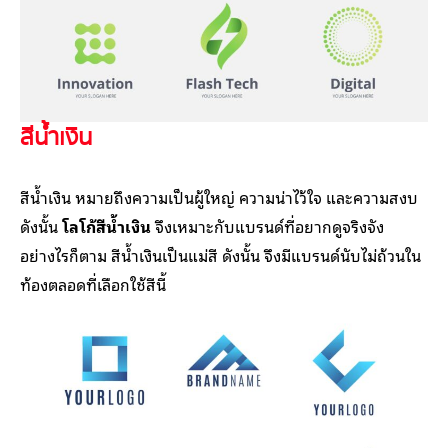
สีน้ำเงิน
สีน้ำเงิน หมายถึงความเป็นผู้ใหญ่ ความน่าไว้ใจ และความสงบ
ดังนั้น
โลโก้สีน้ำเงิน
จึงเหมาะกับแบรนด์ที่อยากดูจริงจัง
อย่างไรก็ตาม สีน้ำเงินเป็นแม่สี ดังนั้น จึงมีแบรนด์นับไม่ถ้วนใน
ท้องตลอดที่เลือกใช้สีนี้