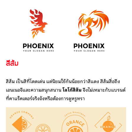
สีส้ม
สีส้ม เป็นสีที่โดดเด่น แต่นิยมใช้กันน้อยกว่าสีแดง สีส้มสื่อถึง
เอนเนอจีและความสนุกสนาน
โลโก้สีส้ม
จึงไม่เหมาะกับแบรนด์
ที่คาแร็คเตอร์จริงจังหรือต้องการดูหรูหรา