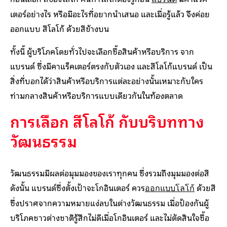
เตอร์อย่างไร หรือมีอะไรที่อยากนำเสนอ และเมื่อรู้แล้ว จึงค่อย
ออกแบบ สีโลโก้ ด้วยสีข้างบน
ทั้งนี้ ผู้บริโภคโดยทั่วไปจะเลือกซื้อสินค้าหรือบริการ จาก
แบรนด์ ซึ่งมีคาแร็คเตอร์ตรงกับตัวเอง และสีโลโก้แบรนด์ เป็น
สิ่งที่บอกได้ว่าสินค้าหรือบริการแต่ละอย่างนั้นเหมาะกับใคร
ท่ามกลางสินค้าหรือบริการแบบเดียวกันในท้องตลาด
การเลือก สีโลโก้ กับบริบททาง
วัฒนธรรม
วัฒนธรรมมีผลต่อมุมมองของเราทุกคน ซึ่งรวมถึงมุมมองต่อสี
ดังนั้น แบรนด์ซึ่งตั้งเป้าจะโกอินเตอร์ ควร
ด้วยสี
ออกแบบโลโก้
ซึ่งปราศจากความหมายแง่ลบในต่างวัฒนธรรม เมื่อป้องกันผู้
บริโภคชาวต่างชาติรู้สึกไม่ดีเมื่อโกอินเตอร์ และไม่ตัดสินใจซื้อ