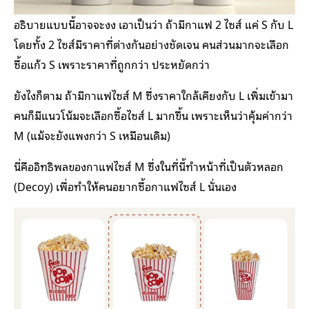
อธิบายแบบนี้อาจจะงง เอาเป็นว่า ถ้ามีกาแฟ 2 ไซส์ แค่ S กับ L
โดยทั้ง 2 ไซส์มีราคาที่ต่างกันอย่างชัดเจน คนส่วนมากจะเลือก
ซื้อแก้ว S เพราะราคาที่ถูกกว่า ประหยัดกว่า
ยังไงก็ตาม ถ้ามีกาแฟไซส์ M ซึ่งราคาใกล้เคียงกับ L เพิ่มเข้ามา
คนก็มีแนวโน้มจะเลือกซื้อไซส์ L มากขึ้น เพราะเห็นว่าคุ้มค่ากว่า
M (แม้จะยังแพงกว่า S เหมือนเดิม)
นี่คืออิทธิพลของกาแฟไซส์ M ซึ่งในที่นี้ทำหน้าที่เป็นตัวหลอก
(Decoy) เพื่อทำให้คนอยากซื้อกาแฟไซส์ L นั่นเอง